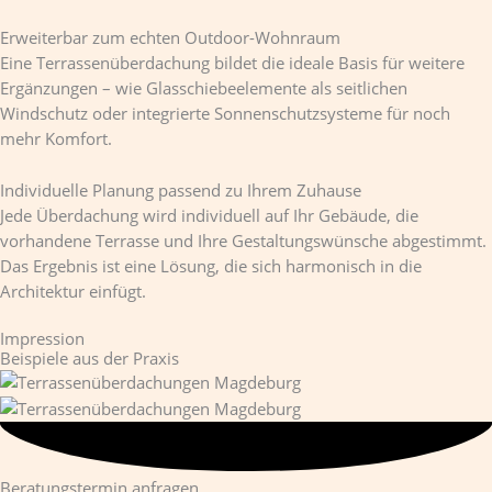
Erweiterbar zum echten Outdoor-Wohnraum
Eine Terrassenüberdachung bildet die ideale Basis für weitere
Ergänzungen – wie Glasschiebeelemente als seitlichen
Windschutz oder integrierte Sonnenschutzsysteme für noch
mehr Komfort.
Individuelle Planung passend zu Ihrem Zuhause
Jede Überdachung wird individuell auf Ihr Gebäude, die
vorhandene Terrasse und Ihre Gestaltungswünsche abgestimmt.
Das Ergebnis ist eine Lösung, die sich harmonisch in die
Architektur einfügt.
Impression
Beispiele aus der Praxis
Beratungstermin anfragen