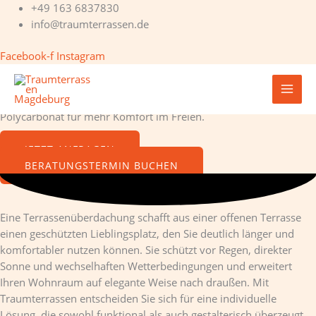
Zum
+49 163 6837830
Inhalt
info@traumterrassen.de
springen
Facebook-f
Instagram
Terrassenüberdachungen nach Maß für stilvolle und geschützte
Außenbereiche
Individuelle Überdachungen aus Aluminium, Glas oder
Polycarbonat für mehr Komfort im Freien.
JETZT ANFRAGEN
BERATUNGSTERMIN BUCHEN
Eine Terrassenüberdachung schafft aus einer offenen Terrasse
einen geschützten Lieblingsplatz, den Sie deutlich länger und
komfortabler nutzen können. Sie schützt vor Regen, direkter
Sonne und wechselhaften Wetterbedingungen und erweitert
Ihren Wohnraum auf elegante Weise nach draußen. Mit
Traumterrassen entscheiden Sie sich für eine individuelle
Lösung, die sowohl funktional als auch gestalterisch überzeugt.