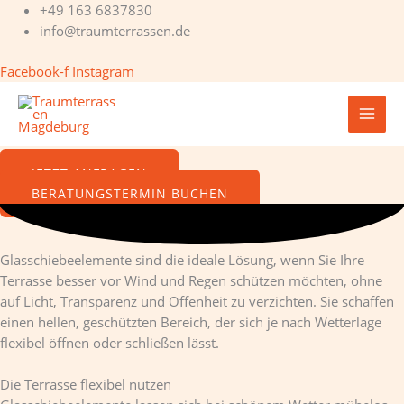
Zum
+49 163 6837830
Inhalt
info@traumterrassen.de
springen
Facebook-f
Instagram
Glasschiebeelemente für mehr Schutz, Offenheit und Flexibilität
Flexible Verglasung für Ihre Terrasse \u2013 mehr Schutz bei
voller Transparenz.
JETZT ANFRAGEN
BERATUNGSTERMIN BUCHEN
Glasschiebeelemente sind die ideale Lösung, wenn Sie Ihre
Terrasse besser vor Wind und Regen schützen möchten, ohne
auf Licht, Transparenz und Offenheit zu verzichten. Sie schaffen
einen hellen, geschützten Bereich, der sich je nach Wetterlage
flexibel öffnen oder schließen lässt.
Die Terrasse flexibel nutzen