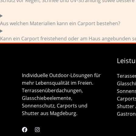
Schutz vor Regen, Schnee und UV-Strahlung sowie bessere 
Aus welchen Materialien kann ein Carport bestehen?
Kann ein Carport freistehend oder am Haus angebunden s
Leist
Individuelle Outdoor-Lösungen für
Terasse
mehr Lebensqualität im Freien.
Glassch
Terrassenüberdachungen,
Sonnens
Glasschiebeelemente,
Carport
Sonnenschutz, Carports und
Shutter 
Shutter aus Magdeburg.
Gastron