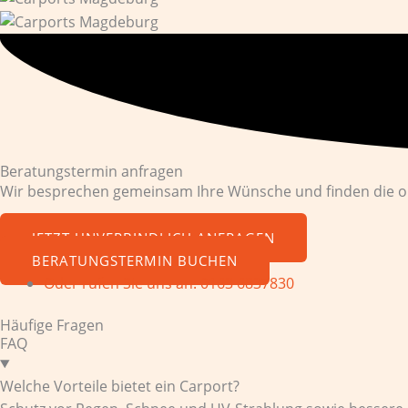
Beratungstermin anfragen
Wir besprechen gemeinsam Ihre Wünsche und finden die op
JETZT UNVERBINDLICH ANFRAGEN
BERATUNGSTERMIN BUCHEN
Oder rufen Sie uns an: 0163 6837830
Häufige Fragen
FAQ
Welche Vorteile bietet ein Carport?